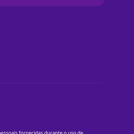
pessoais fornecidas durante o uso de