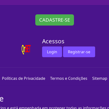
CADASTRE-SE
Acessos
Login
Registrar-se
Políticas de Privacidade
Termos e Condições
Sitemap
de
ários e está empenhada em proteger todas as informações 